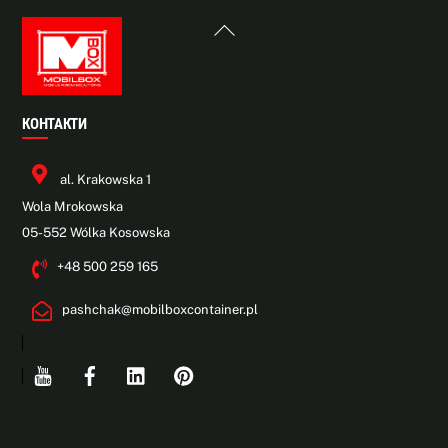
Back
To
Top
КОНТАКТИ
al. Krakowska 1
Wola Mrokowska
05-552 Wólka Kosowska
+48 500 259 165
pashchak@mobilboxcontainer.pl
Youtube
Facebook
Linkedin
Pinterest