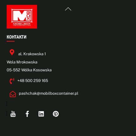
Back
To
Top
КОНТАКТИ
al. Krakowska 1
Wola Mrokowska
05-552 Wólka Kosowska
+48 500 259 165
pashchak@mobilboxcontainer.pl
Youtube
Facebook
Linkedin
Pinterest