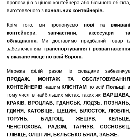
пропозицію з ціною контейнера або більшого об’єкта,
виготовленого з
панельних контейнерів.
Крім того, ми пропонуємо
нові та вживані
контейнери
,
запчастини, аксесуари та
обладнання.
Ми доставимо придбаний товар із
забезпеченням
транспортування і розвантаження
у вказане місце по всій Європі.
Мережа філій разом із складами забезпечує
ПРОДАЖ, МОНТАЖ ТА ОБСЛУГОВУВАННЯ
КОНТЕЙНЕРІВ
нашим
КЛІЄНТАМ
по всій
Польщі
, в
тому числі в найбільших містах, таких як:
ВАРШАВА,
КРАКІВ, ВРОЦЛАВ, ГДАНСЬК, ЛОДЗЬ, ПОЗНАНЬ,
ГДИНЯ, КАТОВІЦЕ, ЩЕЦИН, БІЛОСТОК, ЛЮБЛІН,
ТОРУНЬ, БИДГОЩ, ЖЕШУВ, КЕЛЬЦЕ,
ЧЕНСТОХОВА, РАДОМ, ТАРНУВ, СОСНОВЄЦ,
ГЛІВІЦЕ, ОЛШТИН, БЄЛЬСЬКО БЯЛА, ЗАБЖЕ.