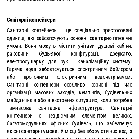
Санітарні контейнери:
Санітарні контейнери – це спеціально пристосовані
одиниці, які забезпечують основні санітарно-гігієнічні
умови. Вони можуть містити унітази, душові кабіни,
раковини будь-якої конфігурації, дзеркало,
електросушарку для рук і каналізаційну систему.
Гаряча вода забезпечується електричним бойлером
або проточним електричним водонагрівачем.
Санітарні контейнери особливо корисні під час
організації масових заходів, кемпінгів, будівельних
майданчиків або в екстрених ситуаціях, коли потрібна
тимчасова санітарна інфраструктура. Санітарні
контейнери є невід’ємним елементом великих,
багатомодульних офісних будівель, що забезпечує
якісні санітарні умови. У місці без збору стічних вод із
санконтейнера передбачається спеціальна закрита