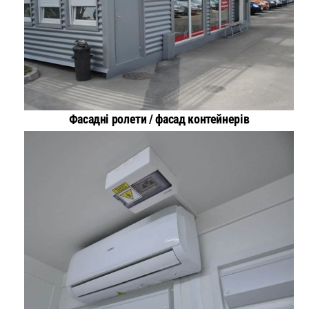
Фасадні ролети / фасад контейнерів