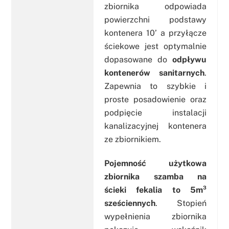
zbiornika odpowiada
powierzchni podstawy
kontenera 10’ a przyłącze
ściekowe jest optymalnie
dopasowane do
odpływu
kontenerów sanitarnych
.
Zapewnia to szybkie i
proste posadowienie oraz
podpięcie instalacji
kanalizacyjnej kontenera
ze zbiornikiem.
Pojemność użytkowa
zbiornika szamba na
ścieki fekalia to 5m³
sześciennych
. Stopień
wypełnienia zbiornika