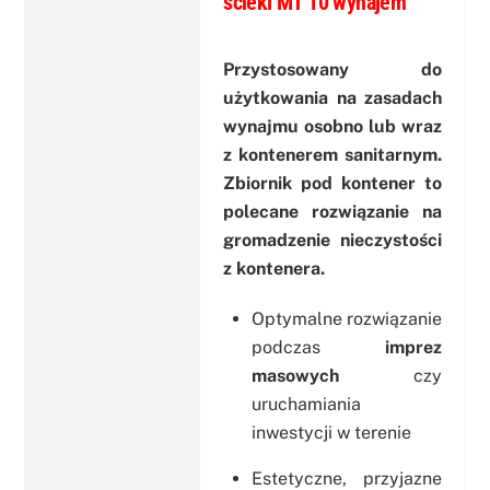
ścieki MT 10 wynajem
Przystosowany do
użytkowania na zasadach
wynajmu osobno lub wraz
z kontenerem sanitarnym.
Zbiornik pod kontener to
polecane rozwiązanie na
gromadzenie nieczystości
z kontenera.
Optymalne rozwiązanie
podczas
imprez
masowych
czy
uruchamiania
inwestycji w terenie
Estetyczne, przyjazne