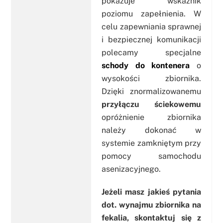
pokazuje wskaźnik
poziomu zapełnienia. W
celu zapewniania sprawnej
i bezpiecznej komunikacji
polecamy specjalne
schody do kontenera
o
wysokości zbiornika.
Dzięki znormalizowanemu
przyłączu ściekowemu
opróżnienie zbiornika
należy dokonać w
systemie zamkniętym przy
pomocy samochodu
asenizacyjnego.
Jeżeli masz jakieś pytania
dot. wynajmu zbiornika na
fekalia, skontaktuj się z