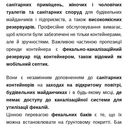
санітарних приміщень, жіночих і чоловічих
туалетів та санітарних споруд
для будівельних
майданчиків і підприємств, а також
високоякісних
резервуарів.
Професійне обслуговування вимагає,
щоб клієнти були забезпечені не тільки контейнерами,
але й зручностями. Важливою частиною пропозиції
оренди контейнера є
фекально-каналізаційний
резервуар
під контейнером, також відомий як
мобільний септик.
Вони є незамінним доповненням до
санітарних
контейнерів
на
заходах на відкритому повітрі,
будівельних майданчиках
і в будь-якому місці,
де
немає доступу до каналізаційної системи для
утилізації фекалій.
Цінною перевагою
фекальних баків
є те, що їх
можна встановлювати на ґрунтовому покритті. Бак