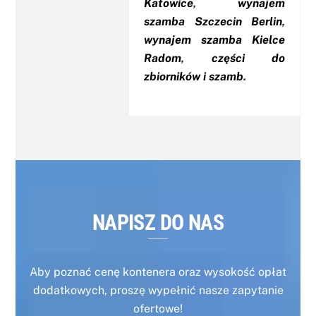
Katowice
,
wynajem
szamba Szczecin Berlin
,
wynajem szamba Kielce
Radom
,
części do
zbiorników i szamb
.
NAPISZ DO NAS
Aby poznać cenę kontenera oraz wysokość opłat
dodatkowych, proszę wypełnić nasze zapytanie
ofertowe!