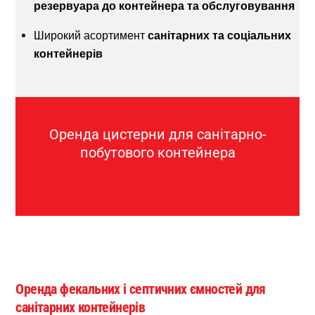
резервуара до контейнера та обслуговування
Широкий асортимент
санітарних та соціальних
контейнерів
Оренда цистерни для санітарно-
побутового контейнера
Оренда фекальних і септичних ємностей для
санітарних контейнерів