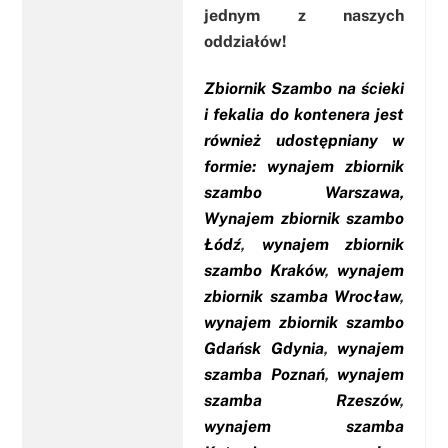
jednym z naszych
oddziałów!
Zbiornik Szambo na ścieki
i fekalia do kontenera jest
również udostępniany w
formie: wynajem zbiornik
szambo Warszawa,
Wynajem zbiornik szambo
Łódź
,
wynajem zbiornik
szambo Kraków
,
wynajem
zbiornik szamba Wrocław
,
wynajem zbiornik szambo
Gdańsk Gdynia
,
wynajem
szamba Poznań
,
wynajem
szamba Rzeszów
,
wynajem szamba