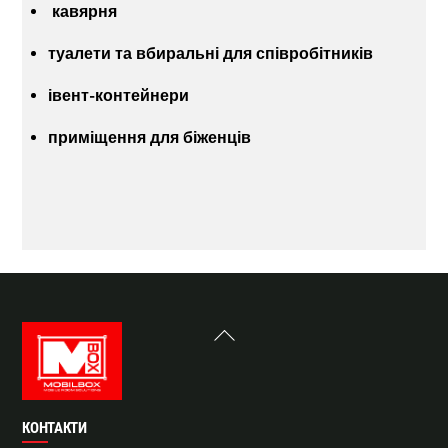
кавярня
туалети та вбиральні для співробітників
івент-контейнери
приміщення для біженців
Back
To
Top
КОНТАКТИ