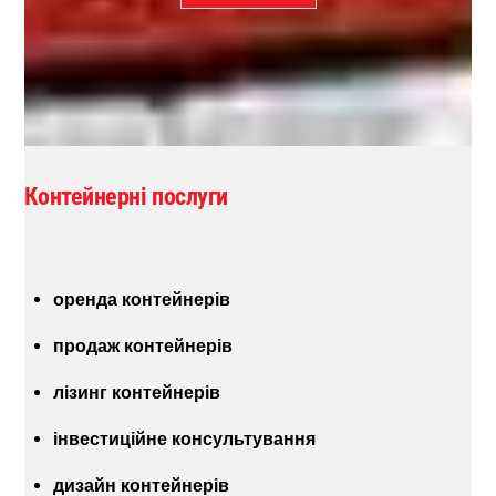
z
a
c
j
i
*
Контейнерні послуги
оренда контейнерів
продаж контейнерів
лізинг контейнерів
інвестиційне консультування
дизайн контейнерів