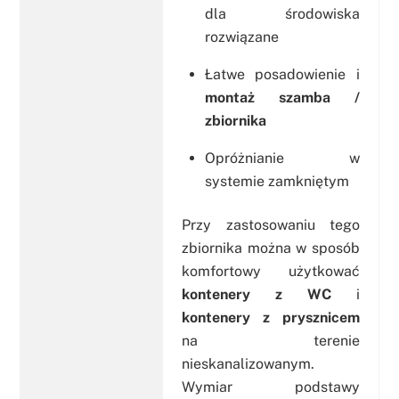
dla środowiska
rozwiązane
Łatwe posadowienie i
montaż szamba /
zbiornika
Opróżnianie w
systemie zamkniętym
Przy zastosowaniu tego
zbiornika można w sposób
komfortowy użytkować
kontenery z WC
i
kontenery z prysznicem
na terenie
nieskanalizowanym.
Wymiar podstawy