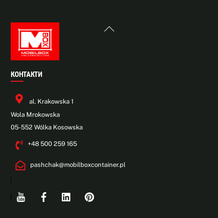
Back
To
Top
КОНТАКТИ
al. Krakowska 1
Wola Mrokowska
05-552 Wólka Kosowska
+48 500 259 165
pashchak@mobilboxcontainer.pl
Youtube
Facebook
Linkedin
Pinterest