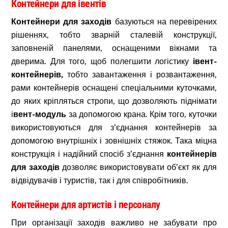
Контейнери для івентів
Контейнери для заходів
базуються на перевірених
рішеннях, тобто зварній сталевій конструкції,
заповненій панелями, оснащеними вікнами та
дверима. Для того, щоб полегшити логістику
івент-
контейнерів,
тобто завантаження і розвантаження,
рами контейнерів оснащені спеціальними куточками,
до яких кріпляться стропи, що дозволяють піднімати
і
вент-модуль
за допомогою крана. Крім того, куточки
використовуються для з’єднання контейнерів за
допомогою внутрішніх і зовнішніх стяжок. Така міцна
конструкція і надійний спосіб з’єднання
контейнерів
для заходів
дозволяє використовувати об’єкт як для
відвідувачів і туристів, так і для співробітників.
Контейнери для артистів і персоналу
При організації заходів важливо не забувати про