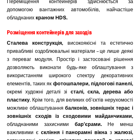
Переміщення контейнерів здійснюється за
допомогою вантажних автомобілів, найчастіше
обладнаних
краном HDS.
Розміщення контейнерів для заходів
Сталева конструкція,
високоякісні та естетично
привабливі оздоблювальні матеріали – це лише деякі
з переваг модуля. Простір і застосовані рішення
дозволяють виконати будь-яке облаштування з
використанням широкого спектру декоративних
елементів, таких як
фотошпалери, підлогові панелі,
окремі художні деталі зі
сталі, скла, дерева або
пластику
. Крім того, для великих об’єктів нерухомості
можливе облаштування
балконів, зовнішніх терас і
зовнішніх сходів із сходовими майданчиками,
обладнаними захисними
бар’єрами.
Не менш
важливими є
скління і панорамні вікна
з
жалюзі,