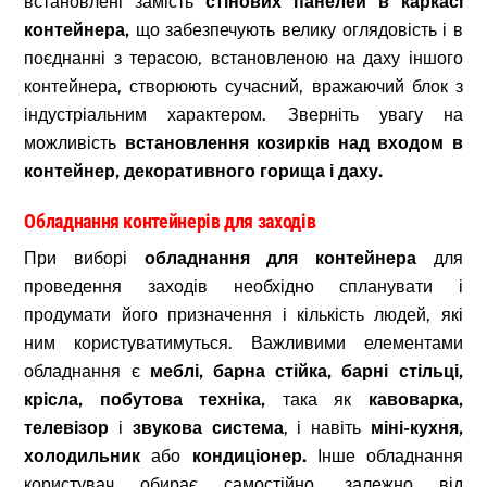
встановлені замість
стінових панелей в каркасі
контейнера,
що забезпечують велику оглядовість і в
поєднанні з терасою, встановленою на даху іншого
контейнера, створюють сучасний, вражаючий блок з
індустріальним характером. Зверніть увагу на
можливість
встановлення козирків над входом в
контейнер, декоративного горища і даху.
Обладнання контейнерів для заходів
При виборі
обладнання для контейнера
для
проведення заходів необхідно спланувати і
продумати його призначення і кількість людей, які
ним користуватимуться. Важливими елементами
обладнання є
меблі, барна стійка, барні стільці,
крісла, побутова техніка,
така як
кавоварка,
телевізор
і
звукова система
, і навіть
міні-кухня,
холодильник
або
кондиціонер.
Інше обладнання
користувач обирає самостійно, залежно від