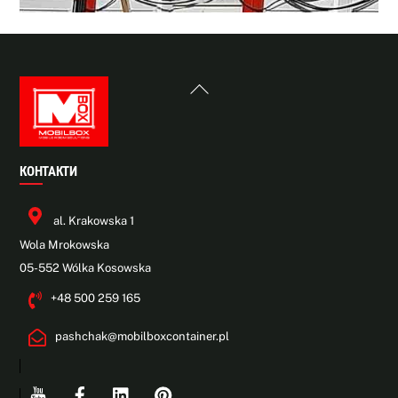
Back
To
Top
КОНТАКТИ
al. Krakowska 1
Wola Mrokowska
05-552 Wólka Kosowska
+48 500 259 165
pashchak@mobilboxcontainer.pl
Youtube
Facebook
Linkedin
Pinterest