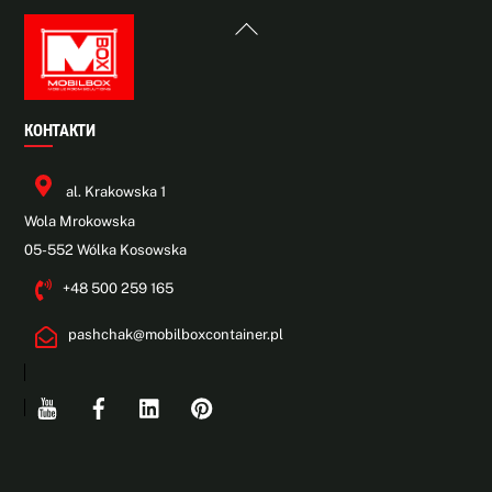
Back
To
Top
КОНТАКТИ
al. Krakowska 1
Wola Mrokowska
05-552 Wólka Kosowska
+48 500 259 165
pashchak@mobilboxcontainer.pl
Youtube
Facebook
Linkedin
Pinterest