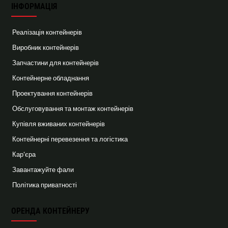
ІНФОРМАЦІЯ
Реалізація контейнерів
Виробник контейнерів
Запчастини для контейнерів
Контейнерне обладнання
Проектування контейнерів
Обслуговування та монтаж контейнерів
Купівля вживаних контейнерів
Контейнерні перевезення та логістика
Кар’єра
Завантажуйте фали
Політика приватності
ОРЕНДА КОНТЕЙНЕРУ