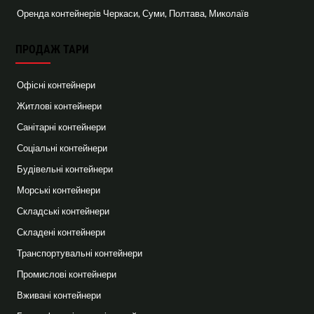
Оренда контейнерів Черкаси, Суми, Полтава, Миколаїв
ПРОДАЖ ТАРИ
Офісні контейнери
Житлові контейнери
Санітарні контейнери
Соціальні контейнери
Будівельні контейнери
Морські контейнери
Складські контейнери
Складені контейнери
Транспортувальні контейнери
Промислові контейнери
Вживані контейнери