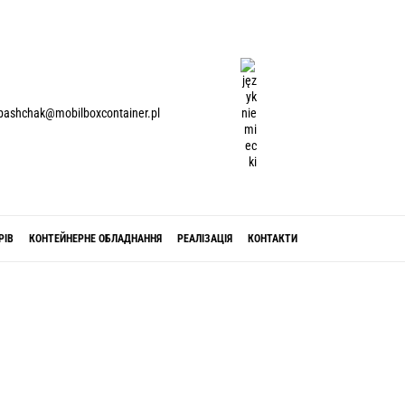
D
E
P
E
pashchak@mobilboxcontainer.pl
L
N
РІВ
КОНТЕЙНЕРНЕ ОБЛАДНАННЯ
РЕАЛІЗАЦІЯ
КОНТАКТИ