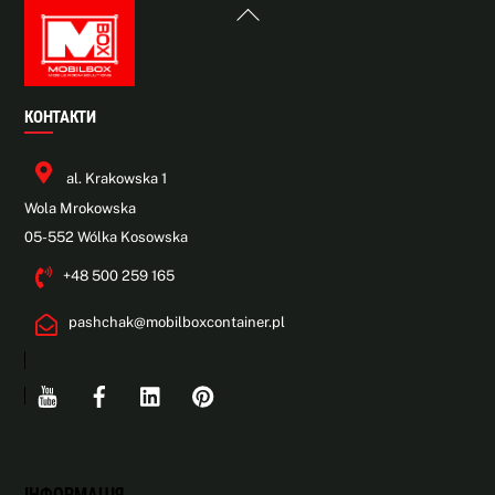
Back
To
Top
КОНТАКТИ
al. Krakowska 1
Wola Mrokowska
05-552 Wólka Kosowska
+48 500 259 165
pashchak@mobilboxcontainer.pl
Youtube
Facebook
Linkedin
Pinterest
ІНФОРМАЦІЯ