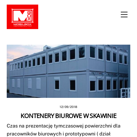
Skip
to
Men
content
12/09/2018
KONTENERY BIUROWE W SKAWINIE
Czas na prezentację tymczasowej powierzchni dla
pracowników biurowych i prototypowni ( dział