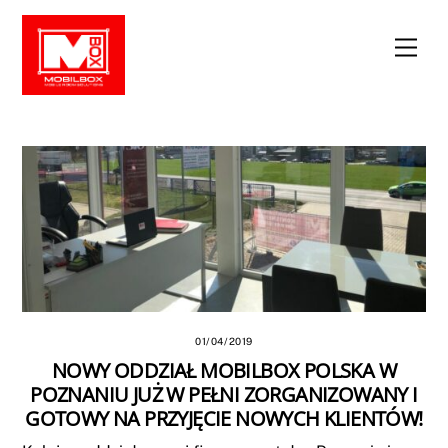
Skip
to
Men
content
01/04/2019
NOWY ODDZIAŁ MOBILBOX POLSKA W
POZNANIU JUŻ W PEŁNI ZORGANIZOWANY I
GOTOWY NA PRZYJĘCIE NOWYCH KLIENTÓW!