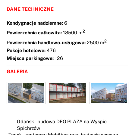
DANE TECHNICZNE
Kondygnacje nadziemne:
6
2
Powierzchnia całkowita:
18500 m
2
P
owierzchnia handlowo-usługowa:
2500 m
Pokoje hotelowe:
476
Miejsca parkingowe:
126
GALERIA
Gdańsk – budowa DEO PLAZA na Wyspie
Spichrzów
Toruń – kontenery Mobilbox przy budowie nowego