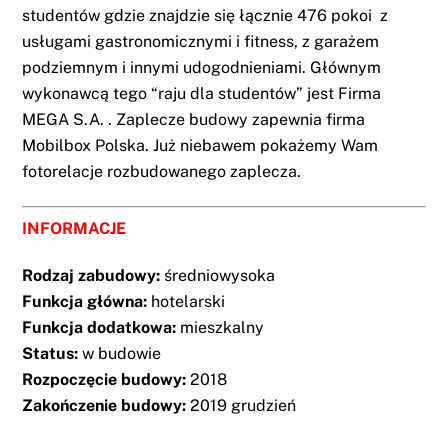
studentów gdzie znajdzie się łącznie 476 pokoi z
usługami gastronomicznymi i fitness, z garażem
podziemnym i innymi udogodnieniami. Głównym
wykonawcą tego “raju dla studentów” jest Firma
MEGA S.A. . Zaplecze budowy zapewnia firma
Mobilbox Polska. Już niebawem pokażemy Wam
fotorelacje rozbudowanego zaplecza.
INFORMACJE
Rodzaj zabudowy:
średniowysoka
Funkcja główna:
hotelarski
Funkcja dodatkowa:
mieszkalny
Status:
w budowie
Rozpoczęcie budowy:
2018
Zakończenie budowy:
2019 grudzień