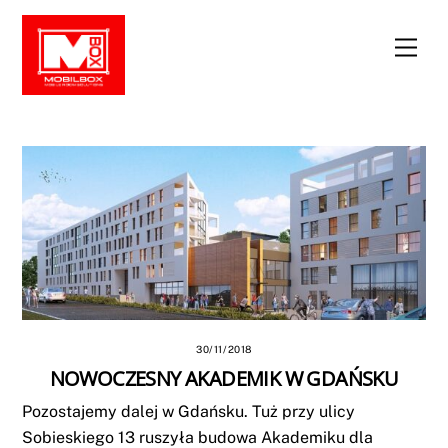
Skip
to
Men
content
30/11/2018
NOWOCZESNY AKADEMIK W GDAŃSKU
Pozostajemy dalej w Gdańsku. Tuż przy ulicy
Sobieskiego 13 ruszyła budowa Akademiku dla