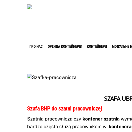
Skip
to
content
ПРО НАС
ОРЕНДА КОНТЕЙНЕРІВ
КОНТЕЙНЕРИ
МОДУЛЬНЕ Б
SZAFA UB
Szafa BHP do szatni pracowniczej
Szatnia pracownicza
czy
kontener szatnia
wyma
bardzo często służą pracownikom w
kontenera