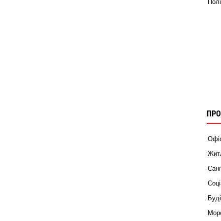
Полі
ПРО
Офіс
Житл
Сані
Соці
Буді
Морс