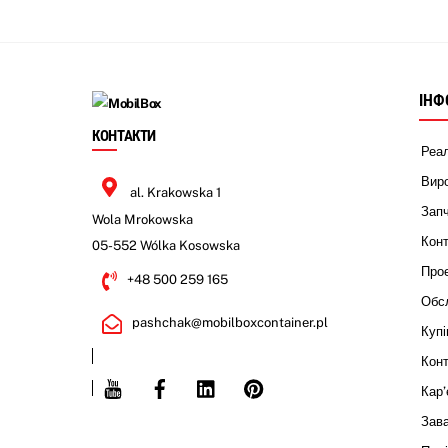
ІНФ
КОНТАКТИ
Реал
Виро
al. Krakowska 1
Запч
Wola Mrokowska
Кон
05-552 Wólka Kosowska
Прое
+48 500 259 165
Обсл
pashchak@mobilboxcontainer.pl
Купі
Конт
Youtube
Facebook
Linkedin
Pinterest
Кар’
Зав