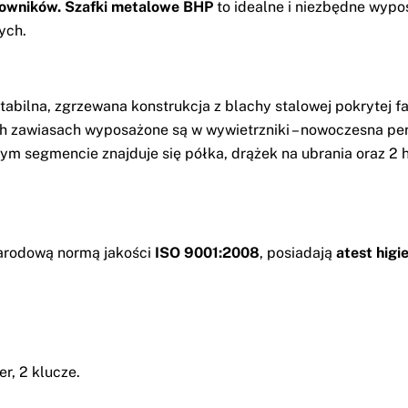
cowników. Szafki metalowe BHP
to idealne i niezbędne wypo
ych.
stabilna, zgrzewana konstrukcja z blachy stalowej pokrytej 
zawiasach wyposażone są w wywietrzniki – nowoczesna perfo
ym segmencie znajduje się półka, drążek na ubrania oraz 2 
arodową normą jakości
ISO 9001:2008
, posiadają
atest higi
, 2 klucze.