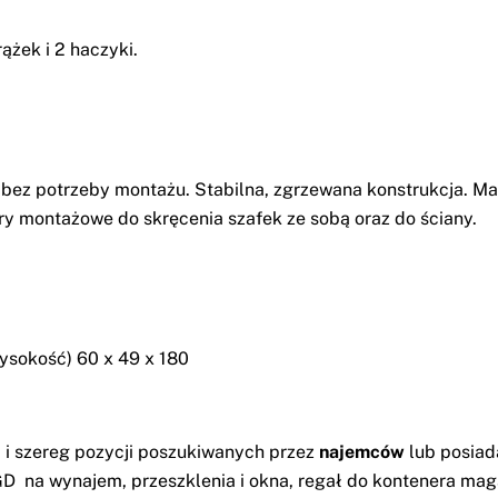
żek i 2 haczyki.
ez potrzeby montażu. Stabilna, zgrzewana konstrukcja. Ma
ry montażowe do skręcenia szafek ze sobą oraz do ściany.
sokość) 60 x 49 x 180
i
i szereg pozycji poszukiwanych przez
najemców
lub posia
GD na wynajem
,
przeszklenia i okna
,
regał do kontenera ma