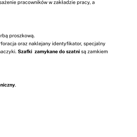
sażenie pracowników w zakładzie pracy, a
farbą proszkową.
racja oraz naklejany identyfikator, specjalny
haczyki.
Szafki zamykane do szatni
są zamkiem
eniczny
.