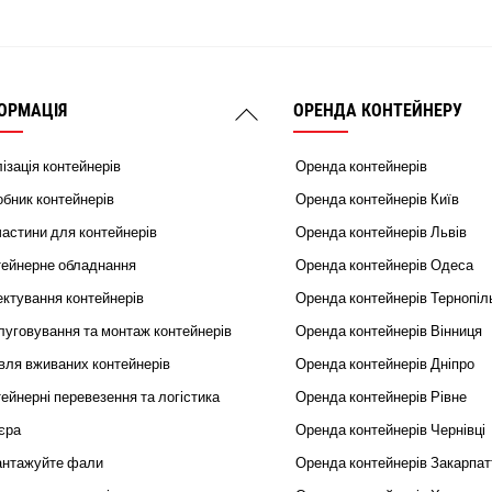
ОРМАЦІЯ
ОРЕНДА КОНТЕЙНЕРУ
Back
To
ізація контейнерів
Оренда контейнерів
Top
бник контейнерів
Оренда контейнерів Київ
астини для контейнерів
Оренда контейнерів Львів
тейнерне обладнання
Оренда контейнерів Одеса
ктування контейнерів
Оренда контейнерів Тернопіл
уговування та монтаж контейнерів
Оренда контейнерів Вінниця
вля вживаних контейнерів
Оренда контейнерів Дніпро
ейнерні перевезення та логістика
Оренда контейнерів Рівне
єра
Оренда контейнерів Чернівці
антажуйте фали
Оренда контейнерів Закарпат