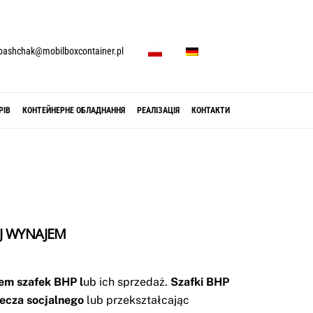
P
D
E
pashchak@mobilboxcontainer.pl
L
E
N
РІВ
КОНТЕЙНЕРНЕ ОБЛАДНАННЯ
РЕАЛІЗАЦІЯ
КОНТАКТИ
J WYNAJEM
em szafek BHP l
ub ich sprzedaż.
Szafki BHP
ecza socjalnego
lub przekształcając