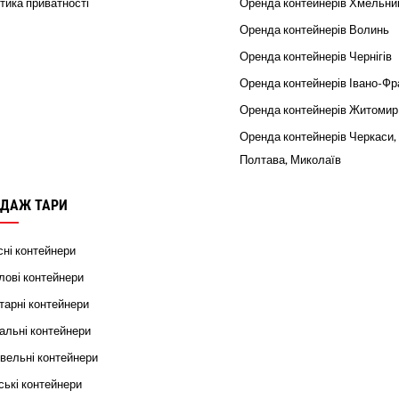
тика приватності
Оренда контейнерів Хмельни
Оренда контейнерів Волинь
Оренда контейнерів Чернігів
Оренда контейнерів Івано-Фр
Оренда контейнерів Житомир
Оренда контейнерів Черкаси,
Полтава, Миколаїв
ДАЖ ТАРИ
ні контейнери
ові контейнери
тарні контейнери
альні контейнери
вельні контейнери
ькі контейнери