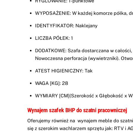
RYGLOWANIE: 1-punktowe
WYPOSAŻENIE: W każdej komorze półka, drą
IDENTYFIKATOR: Naklejany
LICZBA PÓŁEK: 1
DODATKOWE: Szafa dostarczana w całości, b
Nowoczesna perforacja (wywietrzniki). Otwo
ATEST HIGIENICZNY: Tak
WAGA [KG]: 28
WYMIARY [CM](Szerokość x Głębokość x Wy
Wynajem szafek BHP do szatni pracowniczej
Oferujemy również na
wynajem meble do szatn
się z szerokim wachlarzem sprzętu jak:
RTV i A