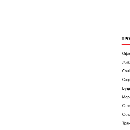
ПРО
Офіс
Житл
Сані
Соці
Буді
Морс
Скла
Скла
Тран