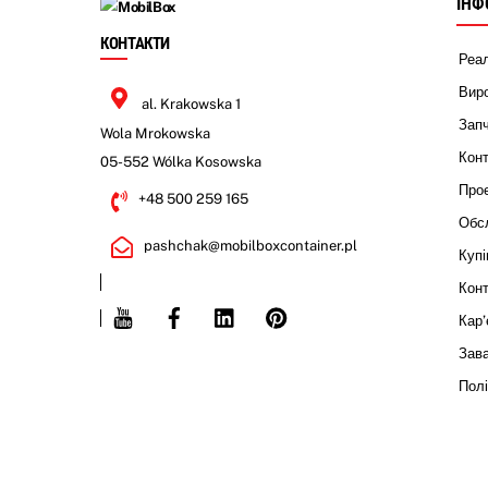
ІНФ
КОНТАКТИ
Реал
Виро
al. Krakowska 1
Запч
Wola Mrokowska
Кон
05-552 Wólka Kosowska
Прое
+48 500 259 165
Обсл
pashchak@mobilboxcontainer.pl
Купі
Конт
Youtube
Facebook
Linkedin
Pinterest
Кар’
Зав
Полі