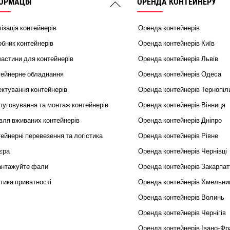
ОРМАЦІЯ
ОРЕНДА КОНТЕЙНЕРУ
Back
To
ізація контейнерів
Оренда контейнерів
Top
бник контейнерів
Оренда контейнерів Київ
астини для контейнерів
Оренда контейнерів Львів
тейнерне обладнання
Оренда контейнерів Одеса
ктування контейнерів
Оренда контейнерів Тернопіл
уговування та монтаж контейнерів
Оренда контейнерів Вінниця
вля вживаних контейнерів
Оренда контейнерів Дніпро
ейнерні перевезення та логістика
Оренда контейнерів Рівне
єра
Оренда контейнерів Чернівці
антажуйте фали
Оренда контейнерів Закарпат
тика приватності
Оренда контейнерів Хмельни
Оренда контейнерів Волинь
Оренда контейнерів Чернігів
Оренда контейнерів Івано-Фр