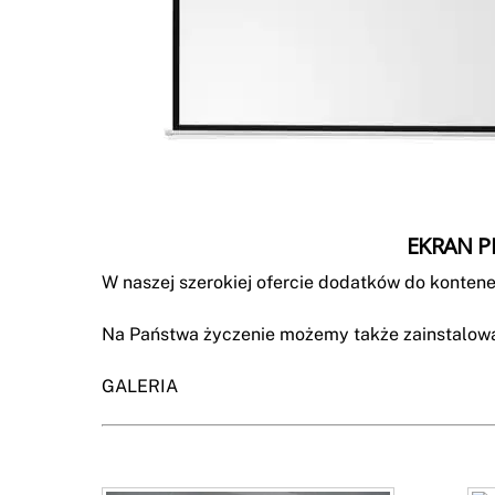
EKRAN P
W naszej szerokiej ofercie dodatków do konten
Na Państwa życzenie możemy także zainstalować
GALERIA