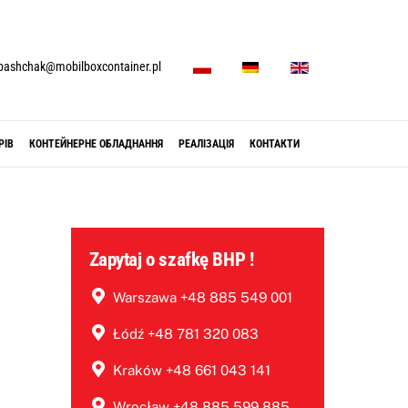
P
D
E
pashchak@mobilboxcontainer.pl
L
E
N
РІВ
КОНТЕЙНЕРНЕ ОБЛАДНАННЯ
РЕАЛІЗАЦІЯ
КОНТАКТИ
Zapytaj o szafkę BHP !
Warszawa +48 885 549 001
Łódź +48 781 320 083
Kraków +48 661 043 141
Wrocław +48 885 599 885