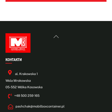
Back
To
Top
КОНТАКТИ
al. Krakowska 1
Wola Mrokowska
05-552 Wólka Kosowska
+48 500 259 165
pashchak@mobilboxcontainer.pl