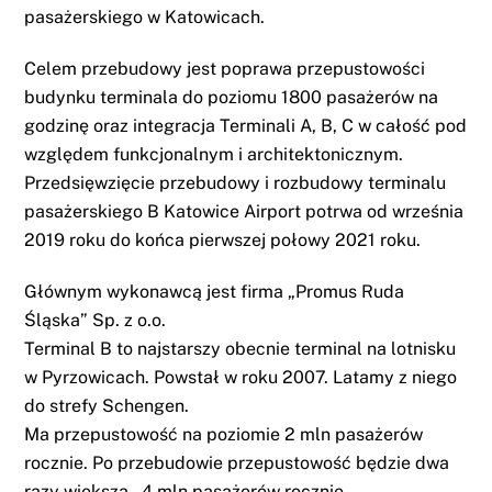
pasażerskiego w Katowicach.
Celem przebudowy jest poprawa przepustowości
budynku terminala do poziomu 1800 pasażerów na
godzinę oraz integracja Terminali A, B, C w całość pod
względem funkcjonalnym i architektonicznym.
Przedsięwzięcie przebudowy i rozbudowy terminalu
pasażerskiego B Katowice Airport potrwa od września
2019 roku do końca pierwszej połowy 2021 roku.
Głównym wykonawcą jest firma „Promus Ruda
Śląska” Sp. z o.o.
Terminal B to najstarszy obecnie terminal na lotnisku
w Pyrzowicach. Powstał w roku 2007. Latamy z niego
do strefy Schengen.
Ma przepustowość na poziomie 2 mln pasażerów
rocznie. Po przebudowie przepustowość będzie dwa
razy większa – 4 mln pasażerów rocznie.