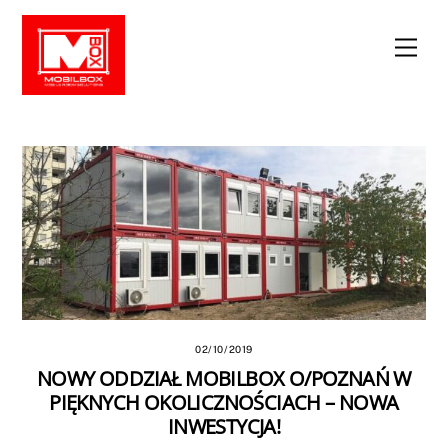
Skip
to
Men
content
02/10/2019
NOWY ODDZIAŁ MOBILBOX O/POZNAŃ W
PIĘKNYCH OKOLICZNOŚCIACH – NOWA
INWESTYCJA!