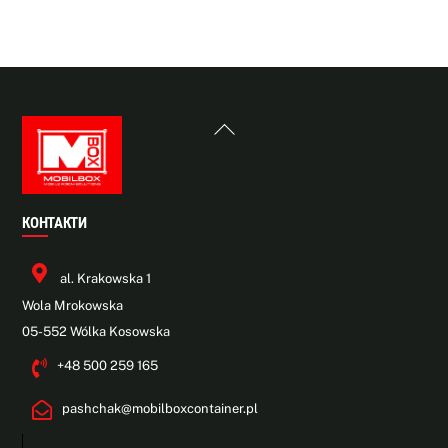
Back
To
Top
КОНТАКТИ
al. Krakowska 1
Wola Mrokowska
05-552 Wólka Kosowska
+48 500 259 165
pashchak@mobilboxcontainer.pl