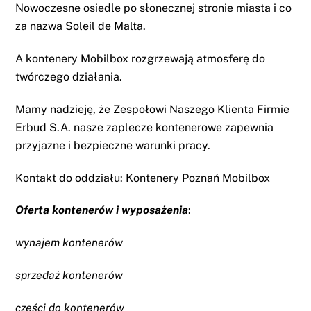
Nowoczesne osiedle po słonecznej stronie miasta i co
za nazwa Soleil de Malta.
A
kontenery Mobilbox
rozgrzewają atmosferę do
twórczego działania.
Mamy nadzieję, że Zespołowi Naszego Klienta Firmie
Erbud S.A. nasze zaplecze kontenerowe zapewnia
przyjazne i bezpieczne warunki pracy.
Kontakt do oddziału:
Kontenery Poznań
Mobilbox
Oferta kontenerów i wyposażenia
:
wynajem kontenerów
sprzedaż kontenerów
części do kontenerów