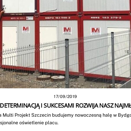
17/09/2019
DETERMINACJĄ I SUKCESAMI ROZWIJA NASZ NAJMŁ
 Multi Projekt Szczecin budujemy nowoczesną halę w Bydg
jonalne oświetlenie placu.