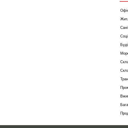
Офіс
Житл
Сані
Соці
Буді
Морс
Скла
Скла
Тран
Пром
Вжив
Бага
Прод