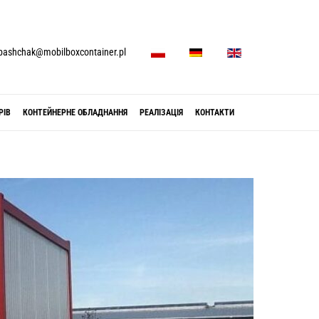
P
D
E
pashchak@mobilboxcontainer.pl
L
E
N
РІВ
КОНТЕЙНЕРНЕ ОБЛАДНАННЯ
РЕАЛІЗАЦІЯ
КОНТАКТИ