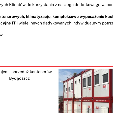
ych Klientów do korzystania z naszego dodatkowego wsparc
enerowych, klimatyzacje, kompleksowe wyposażenie kuchni,
acyjne IT
i wiele innych dedykowanych indywidualnym potrz
ox