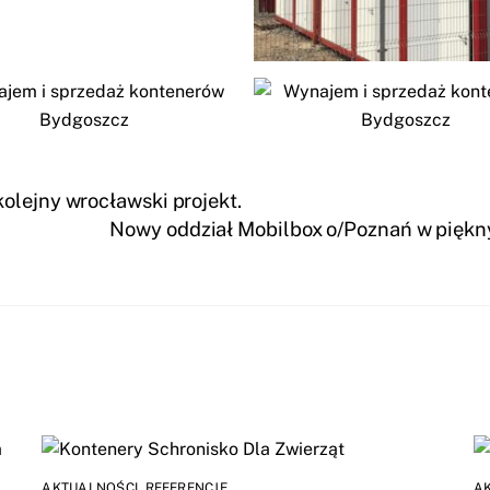
olejny wrocławski projekt.
Nowy oddział Mobilbox o/Poznań w piękny
AKTUALNOŚCI
,
REFERENCJE
A