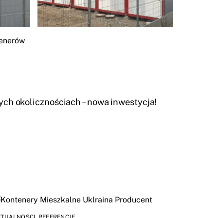
ch okolicznościach – nowa inwestycja!
KTUALNOŚCI
,
REFERENCJE