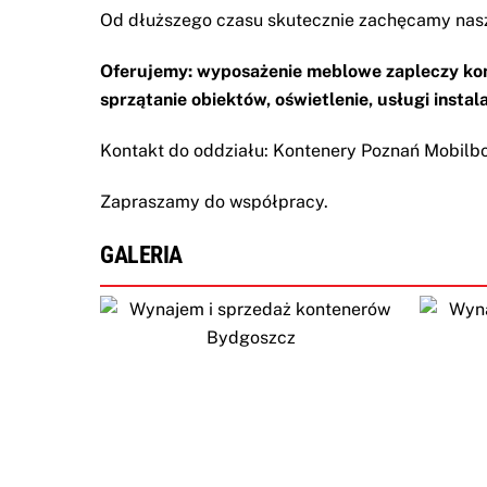
Od dłuższego czasu skutecznie zachęcamy nasz
Oferujemy: wyposażenie meblowe zapleczy kont
sprzątanie obiektów, oświetlenie, usługi instal
Kontakt do oddziału:
Kontenery Poznań
Mobilb
Zapraszamy do współpracy.
GALERIA