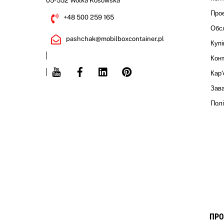
05-552 Wólka Kosowska
Прое
+48 500 259 165
Обсл
pashchak@mobilboxcontainer.pl
Купі
Конт
Youtube
Facebook
Linkedin
Pinterest
Кар’
Зав
Полі
ПРО