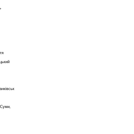
ь
тя
цький
анківськ
 Суми,