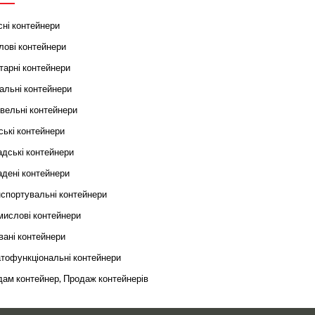
ні контейнери
ові контейнери
тарні контейнери
альні контейнери
вельні контейнери
ькі контейнери
дські контейнери
дені контейнери
спортувальні контейнери
ислові контейнери
ані контейнери
тофункціональні контейнери
ам контейнер, Продаж контейнерів